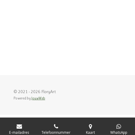
n
e
n
© 2021 - 2026 FloryArt
Powered by
JouwWeb
E-mailadres
Telefoonnummer
Kaart
WhatsApp